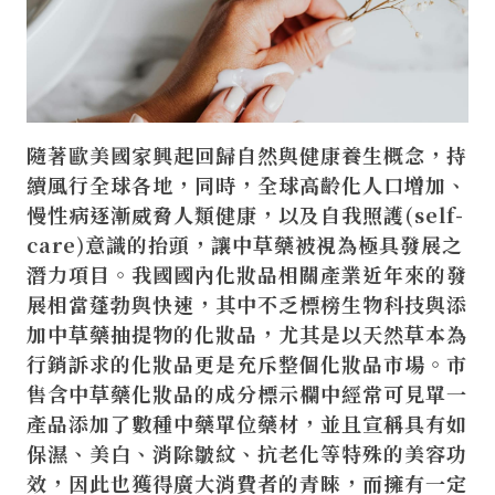
隨著歐美國家興起回歸自然與健康養生概念，持
續風行全球各地，同時，全球高齡化人口增加、
慢性病逐漸威脅人類健康，以及自我照護(self-
care)意識的抬頭，讓中草藥被視為極具發展之
潛力項目。我國國內化妝品相關產業近年來的發
展相當蓬勃與快速，其中不乏標榜生物科技與添
加中草藥抽提物的化妝品，尤其是以天然草本為
行銷訴求的化妝品更是充斥整個化妝品市場。市
售含中草藥化妝品的成分標示欄中經常可見單一
產品添加了數種中藥單位藥材，並且宣稱具有如
保濕、美白、消除皺紋、抗老化等特殊的美容功
效，因此也獲得廣大消費者的青睞，而擁有一定