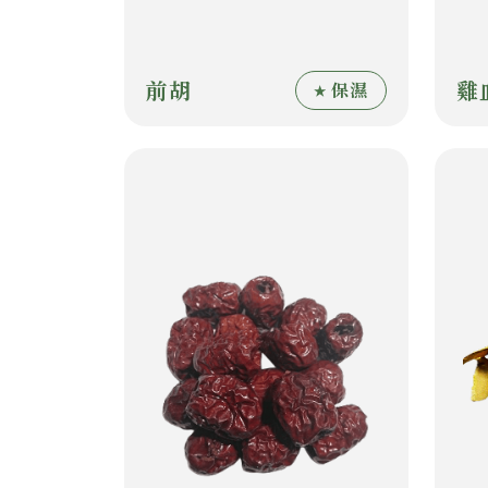
前胡
雞
保濕