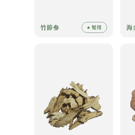
竹節參
海
髮用