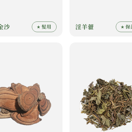
金沙
淫羊藿
髮用
保