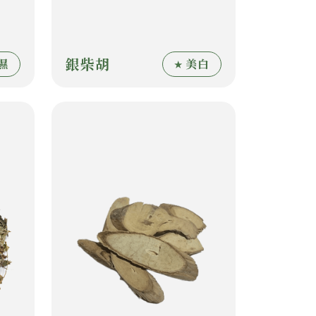
銀柴胡
濕
美白