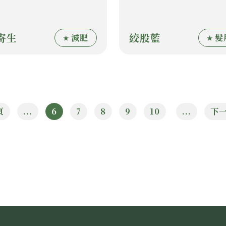
寄生
絞股藍
減肥
髮
頁
...
6
7
8
9
10
...
下