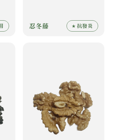
忍冬藤
用
抗發炎