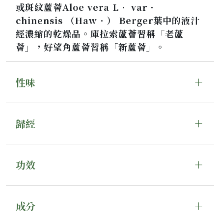
或斑紋蘆薈Aloe vera L． var．
chinensis （Haw．） Berger葉中的液汁
經濃縮的乾燥品。庫拉索蘆薈習稱「老蘆
薈」，好望角蘆薈習稱「新蘆薈」。
性味
歸經
功效
成分