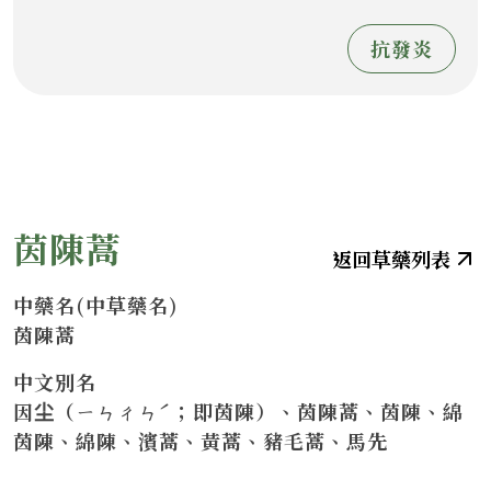
抗發炎
茵陳蒿
中藥名(中草藥名)
茵陳蒿
中文別名
因尘（ㄧㄣㄔㄣˊ；即茵陳）、茵陳蒿、茵陳、綿
茵陳、綿陳、濱蒿、黃蒿、豬毛蒿、馬先