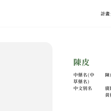
計畫
陳皮
中藥名(中
陳
草藥名)
中文別名
廣
黃