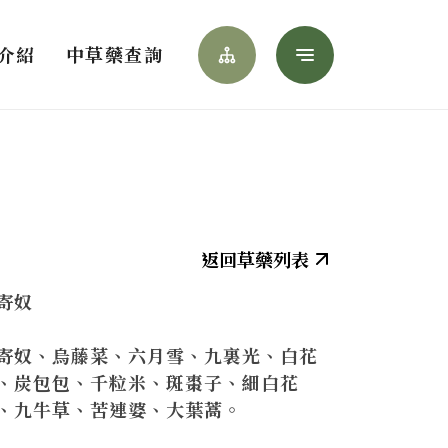
Menu
介紹
中草藥查詢
網站導覽
寄奴
寄奴、烏藤菜、六月雪、九裏光、白花
、炭包包、千粒米、斑棗子、細白花
、九牛草、苦連婆、大葉蒿。