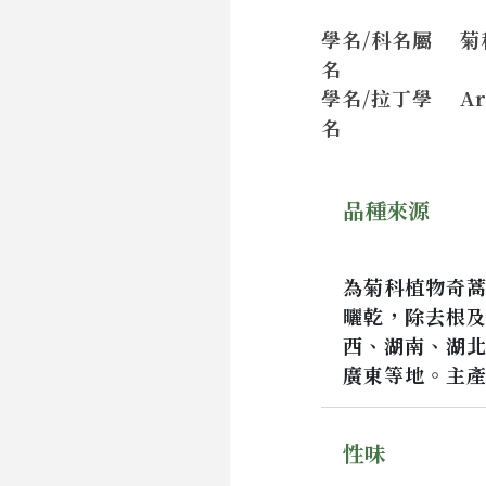
學名/科名屬
菊
名
學名/拉丁學
Ar
名
品種來源
為菊科植物奇蒿
曬乾，除去根
西、湖南、湖
廣東等地。主
性味