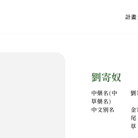
計畫
劉寄奴
中藥名(中
劉
草藥名)
中文別名
金
尾
草