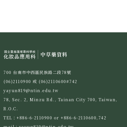
700 台南市中西區民族路二段78號
(06)2110900 或 (06)2110600#742
yayun819@ntin.edu.tw
78, Sec. 2, Minzu Rd., Tainan City 700, Taiwan,
R.O.C.
TEL：+886-6-2110900 or +886-6-2110600,742
mail：yayun819@ntin.edu.tw